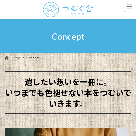
コ
ナ
ン
ビ
テ
ゲ
ン
ー
ツ
シ
へ
ョ
Concept
ス
ン
キ
に
ッ
移
プ
動
Home
Concept
遺したい想いを一冊に。
いつまでも色褪せない本をつむいで
いきます。