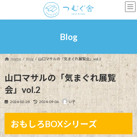
コ
ナ
ン
ビ
テ
ゲ
ン
ー
ツ
シ
へ
ョ
Blog
ス
ン
キ
に
ッ
移
プ
動
Home
Blog
山口マサルの「気まぐれ展覧会」vol.2
山口マサルの「気まぐれ展覧
会」vol.2
最
2024-02-28
2024-09-06
U子
終
更
新
おもしろBOXシリーズ
日
時
: