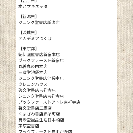
【岩手県】
本とマキネッタ
【新潟県】
ジュンク堂書店新潟店
【茨城県】
アカデミアつくば
【東京都】
紀伊國屋書店新宿本店
ブックファースト新宿店
丸善丸の内本店
三省堂池袋本店
ジュンク堂書店池袋本店
クレヨンハウス
啓文堂書店吉祥寺店
ジュンク堂書店吉祥寺店
ブックファーストアトレ吉祥寺店
啓文堂書店三鷹店
くまざわ書店錦糸町店
有隣堂誠品生活日本橋店
東京堂書店
ブックファースト自由が丘店