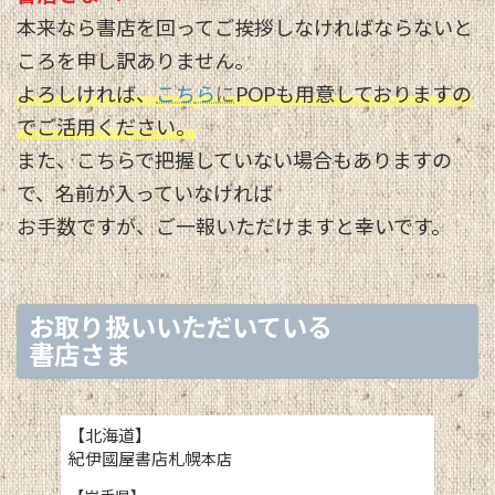
本来なら書店を回ってご挨拶しなければならないと
ころを申し訳ありません。
よろしければ、
こち
ら
に
POPも用意しておりますの
でご活用ください。
また、こちらで把握していない場合もありますの
で、名前が入っていなければ
お手数ですが、ご一報いただけますと幸いです。
お取り扱いいただいている
書店さま
【北海道】
紀伊國屋書店札幌
本店