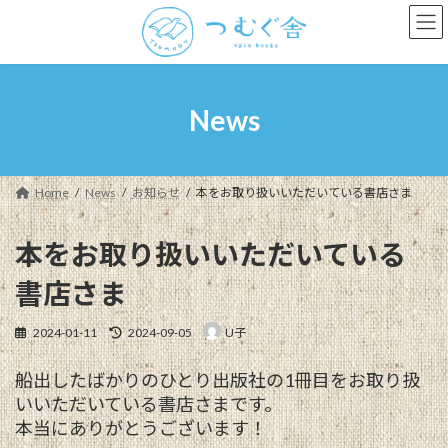
コ
ナ
ン
ビ
テ
ゲ
ン
ー
ツ
シ
へ
ョ
News
ス
ン
キ
に
ッ
移
プ
動
Home
News
お知らせ
本をお取り扱いいただいている書店さま
本をお取り扱いいただいている
書店さま
最
2024-01-11
2024-09-05
U子
終
更
船出したばかりのひとり出版社の1冊目をお取り扱
新
日
いいただいている書店さまです。
時
本当にありがとうございます！
: