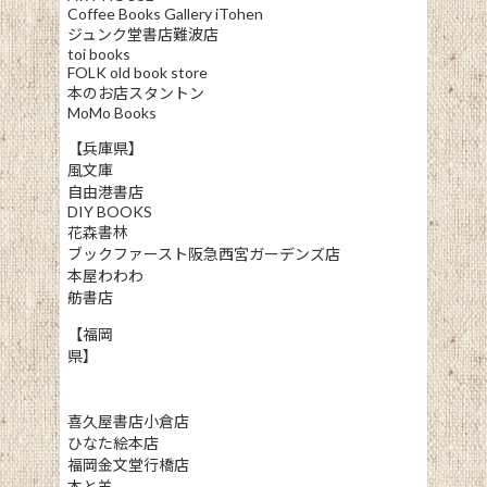
Coffee Books Gallery iTohen
ジュンク堂書店難波店
toi books
FOLK old book store
本のお店スタントン
MoMo Books
【兵庫県】
風文庫
自由港書店
DIY BOOKS
花森書林
ブックファースト阪急西宮ガーデンズ店
本屋わわわ
舫書店
【福岡
県】
喜久屋書店小倉店
ひなた絵本店
福岡金文堂行橋店
本と羊