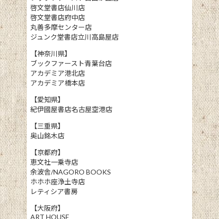
啓文堂書店仙川店
啓文堂書店府中店
丸善多摩センター店
ジュンク堂書店立川高島屋店
【神奈川県】
ブックファースト青葉台店
アカデミア港北店
アカデミア橋本店
【愛知県】
紀伊國屋書店名古屋空港店
【三重県】
奥山銘木店
【京都府】
恵文社一乗寺店
余波舎/NAGORO BOOKS
ホホホ座浄土寺店
レティシア書房
【大阪府】
ART HOUSE