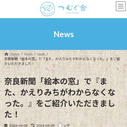
コ
ナ
ン
ビ
テ
ゲ
ン
ー
ツ
シ
へ
ョ
News
ス
ン
キ
に
ッ
移
プ
動
Home
News
book
奈良新聞「絵本の窓」で『また、かえりみちがわからなくなった。』をご紹
介いただきました！
奈良新聞「絵本の窓」で『ま
た、かえりみちがわからなくな
った。』をご紹介いただきまし
た！
最
2026-04-08
2026-04-08
U子