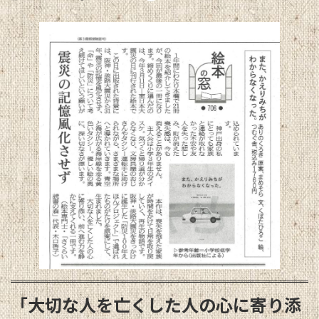
終
更
新
日
時
:
「大切な人を亡くした人の心に寄り添