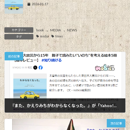
2026-01-17
book
、
MEDIA
、
NEWS
カテゴリー
media
News
タグ
前の記事
『また、かえりみちがわからなくなった。』が「Yahoo!ニュース」で取り上げられました！
2026-04-07
次の記事