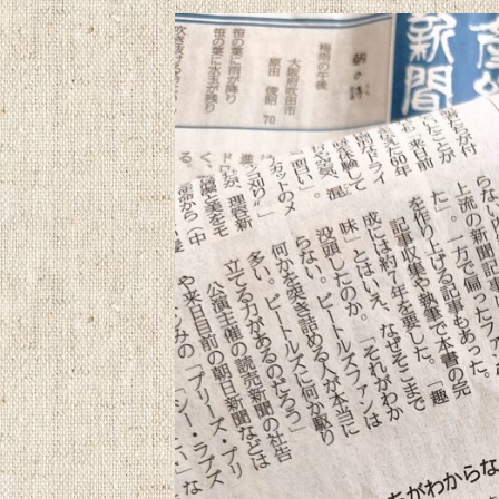
更
新
日
時
: