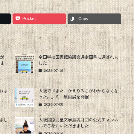
Pocket
Copy
ちが
全国学校図書館協議会選定図書に選ばれま
きま
した！
2026-07-16
されま
大阪で『また、かえりみちがわからなくな
った。』ミニ原画展を開催！
2026-07-08
れまし
大阪国際児童文学振興財団の公式チャンネ
ルでご紹介いただきました！
2026-04-16