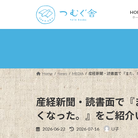
コ
ナ
ン
ビ
HO
テ
ゲ
ホ
ン
ー
ツ
シ
へ
ョ
ス
ン
キ
に
ッ
移
プ
動
Home
News
MEDIA
産経新聞・読書面で『また、
産経新聞・読書面で『
くなった。』をご紹介
最
2026-06-22
2026-07-16
U子
終