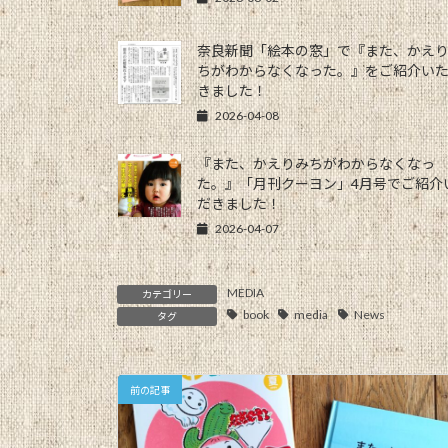
奈良新聞「絵本の窓」で『また、かえ
ちがわからなくなった。』をご紹介い
きました！
2026-04-08
『また、かえりみちがわからなくなっ
た。』「月刊クーヨン」4月号でご紹介
だきました！
2026-04-07
MEDIA
カテゴリー
book
media
News
タグ
前の記事