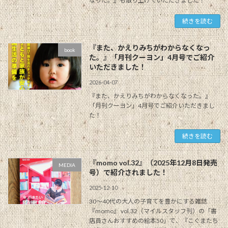
なった。』も取り上げていただきました！
続きを読む
『また、かえりみちがわからなくなっ
book
た。』「月刊クーヨン」4月号でご紹介
いただきました！
2026-04-07
『また、かえりみちがわからなくなった。』
「月刊クーヨン」4月号でご紹介いただきまし
た！
続きを読む
『momo vol.32』（2025年12月8日発売
MEDIA
号）で紹介されました！
2025-12-10
30～40代の大人の子育てを豊かにする雑誌
『momo』 vol.32（マイルスタッフ刊）の「書
店員さんおすすめの絵本50」で、『こぐまたち