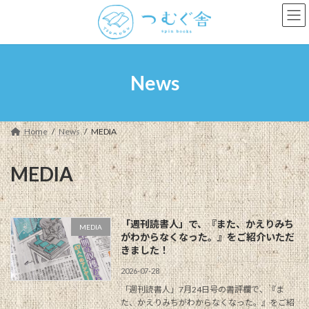
コ
ナ
ン
ビ
テ
ゲ
ン
ー
ツ
シ
へ
ョ
News
ス
ン
キ
に
ッ
移
プ
動
Home
News
MEDIA
MEDIA
「週刊読書人」で、『また、かえりみち
MEDIA
がわからなくなった。』をご紹介いただ
きました！
2026-07-28
「週刊読書人」7月24日号の書評欄で、『ま
た、かえりみちがわからなくなった。』をご紹