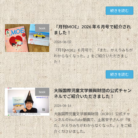
続きを読む
『月刊MOE』2026 年６月号で紹介され
book
ました！
2026-06-02
『月刊MOE』６月号で、『また、かえりみちが
わからなくなった。』をご紹介いただきまし
た！
続きを読む
大阪国際児童文学振興財団の公式チャン
book
ネルでご紹介いただきました！
2026-04-16
大阪国際児童文学振興財団（IICRO）公式チャ
ンネルのYouTube動画で、土居安子さんが『ま
た、かえりみちがわからなくなった。』をご紹
介くださいました。