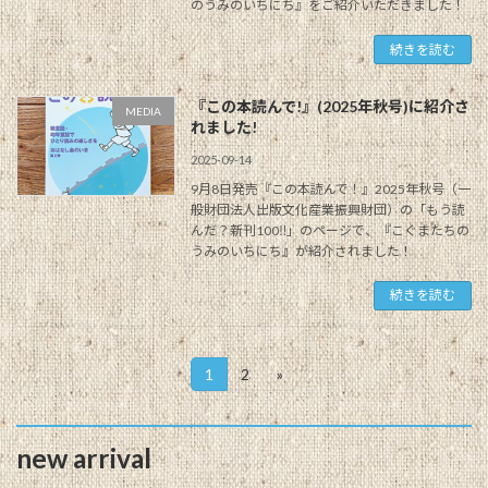
のうみのいちにち』をご紹介いただきました！
続きを読む
『この本読んで!』(2025年秋号)に紹介さ
MEDIA
れました!
2025-09-14
9月8日発売『この本読んで！』2025年秋号（一
般財団法人出版文化産業振興財団）の「もう読
んだ？新刊100‼」のページで、『こぐまたちの
うみのいちにち』が紹介されました！
続きを読む
投
1
2
»
固
固
定
定
稿
ペ
ペ
ー
ー
の
new arrival
ジ
ジ
ペ