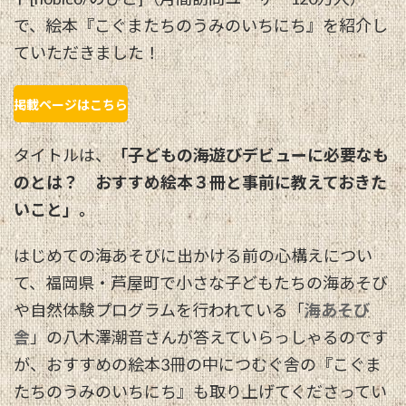
で、絵本『こぐまたちのうみのいちにち』を紹介し
ていただきました！
掲載ページはこちら
タイトルは、
「子どもの海遊びデビューに必要なも
のとは？ おすすめ絵本３冊と事前に教えておきた
いこと」。
はじめての海あそびに出かける前の心構えについ
て、福岡県・芦屋町で小さな子どもたちの海あそび
や自然体験プログラムを行われている「
海あそび
舎
」の八木澤潮音さんが答えていらっしゃるのです
が、おすすめの絵本3冊の中につむぐ舎の『こぐま
たちのうみのいちにち』も取り上げてくださってい