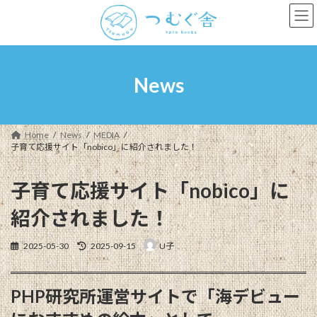
コ
ナ
ン
ビ
テ
ゲ
ン
ー
ツ
シ
へ
ョ
News
ス
ン
キ
に
ッ
移
プ
動
Home
News
MEDIA
子育て応援サイト「nobico」に紹介されました！
子育て応援サイト「nobico」に
紹介されました！
最
2025-05-30
2025-09-15
U子
終
更
新
PHP研究所運営サイトで「海デビュー
日
時