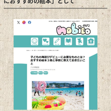
におすすめの絵本」として
: